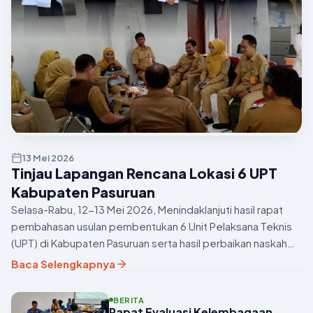
13 Mei 2026
Tinjau Lapangan Rencana Lokasi 6 UPT
Kabupaten Pasuruan
Selasa-Rabu, 12-13 Mei 2026, Menindaklanjuti hasil rapat
pembahasan usulan pembentukan 6 Unit Pelaksana Teknis
(UPT) di Kabupaten Pasuruan serta hasil perbaikan naskah
akademis yang telah disampaikan pada 13 Februari 202...
Baca Selengkapnya
BERITA
Rapat Evaluasi Kelembagaan