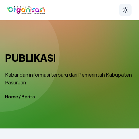
PUBLIKASI
Kabar dan informasi terbaru dari Pemerintah Kabupaten
Pasuruan.
Home
/
Berita