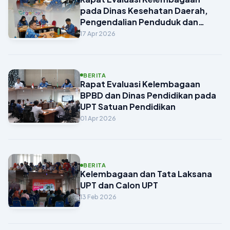
pada Dinas Kesehatan Daerah,
Pengendalian Penduduk dan
Keluarga Berencana Kabupaten
17 Apr 2026
Pasuruan
BERITA
Rapat Evaluasi Kelembagaan
BPBD dan Dinas Pendidikan pada
UPT Satuan Pendidikan
01 Apr 2026
BERITA
Kelembagaan dan Tata Laksana
UPT dan Calon UPT
13 Feb 2026