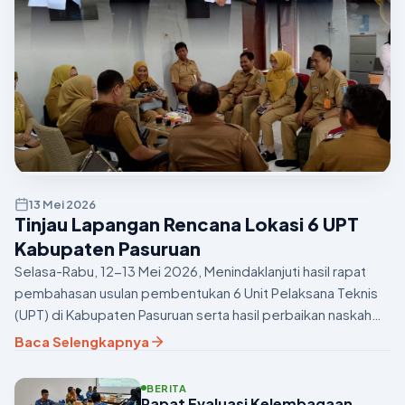
13 Mei 2026
Tinjau Lapangan Rencana Lokasi 6 UPT
Kabupaten Pasuruan
Selasa-Rabu, 12-13 Mei 2026, Menindaklanjuti hasil rapat
pembahasan usulan pembentukan 6 Unit Pelaksana Teknis
(UPT) di Kabupaten Pasuruan serta hasil perbaikan naskah
akademis yang telah disampaikan pada 13 Februari 202...
Baca Selengkapnya
BERITA
Rapat Evaluasi Kelembagaan