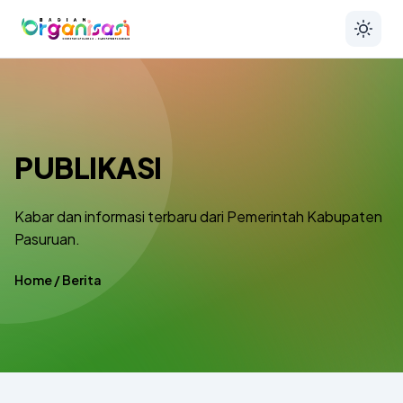
PUBLIKASI
Kabar dan informasi terbaru dari Pemerintah Kabupaten
Pasuruan.
Home
/
Berita