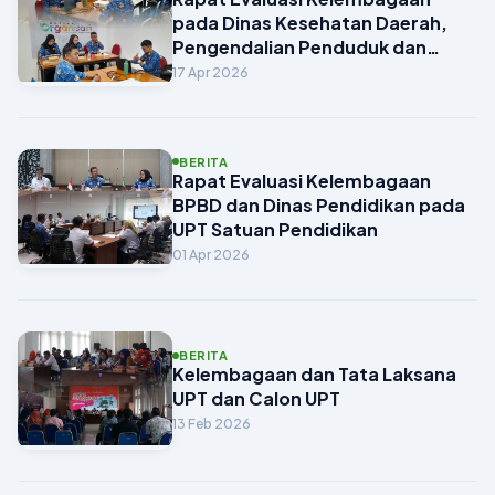
pada Dinas Kesehatan Daerah,
Pengendalian Penduduk dan
Keluarga Berencana Kabupaten
17 Apr 2026
Pasuruan
BERITA
Rapat Evaluasi Kelembagaan
BPBD dan Dinas Pendidikan pada
UPT Satuan Pendidikan
01 Apr 2026
BERITA
Kelembagaan dan Tata Laksana
UPT dan Calon UPT
13 Feb 2026