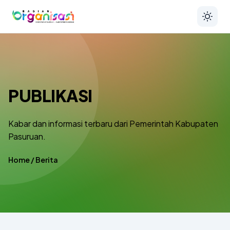
PUBLIKASI
Kabar dan informasi terbaru dari Pemerintah Kabupaten
Pasuruan.
Home
/
Berita