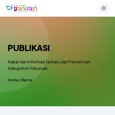
PUBLIKASI
Kabar dan informasi terbaru dari Pemerintah
Kabupaten Pasuruan.
Home
/
Berita